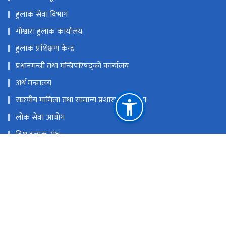
हुलाक सेवा विभाग
गोश्वारा हुलाक कार्यालय
हुलाक प्रशिक्षण केन्द्र
प्रधानमन्त्री तथा मन्त्रिपरिषद्को कार्यालय
अर्थ मन्त्रालय
सङघीय मामिला तथा सामान्य प्रशासन मन्त्रालय
लोक सेवा आयोग
विश्व हुलाक संघ
एसिया प्यासिफिक हुलाक संघ
विज्ञापन बोर्ड
राष्ट्रिय प्राकृतिक स्रोत तथा वित्त आयोग
जनकपुरधाम
dhanusha@nepalpost.gov.np
०४१-४२०१६२