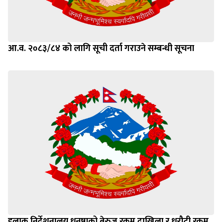
आ.व. २०८३/८४ को लागि सूची दर्ता गराउने सम्बन्धी सूचना
हुलाक निर्देशनालय धनुषाको बेरुजु रकम दाखिला र धरौटी रकम