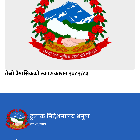
तेस्रो त्रैमासिकको स्वत:प्रकाशन २०८२/८३
हुलाक निर्देशनालय धनुषा
जनकपुरधाम