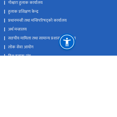
गोश्वारा हुलाक कार्यालय
हुलाक प्रशिक्षण केन्द्र
प्रधानमन्त्री तथा मन्त्रिपरिषद्को कार्यालय
अर्थ मन्त्रालय
सङघीय मामिला तथा सामान्य प्रशासन मन्त्रालय
लोक सेवा आयोग
विश्व हुलाक संघ
एसिया प्यासिफिक हुलाक संघ
विज्ञापन बोर्ड
राष्ट्रिय प्राकृतिक स्रोत तथा वित्त आयोग
जनकपुरधाम
dhanusha@nepalpost.gov.np
०४१-४२०१६२