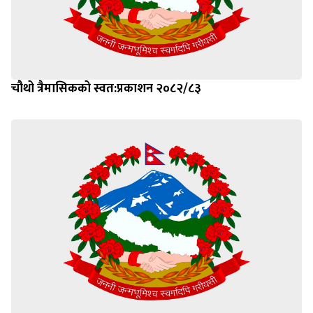
चौथो त्रैमासिकको स्वत:प्रकाशन २०८२/८३